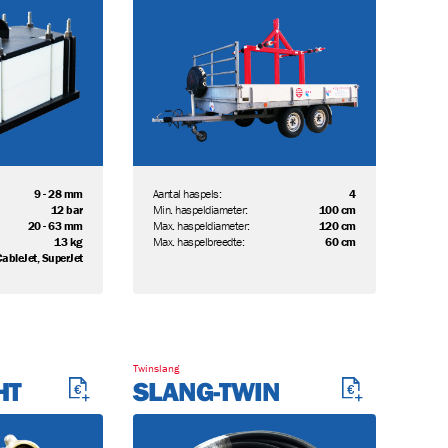
9 - 28 mm
Aantal haspels:
4
12 bar
Min. haspeldiameter:
100 cm
20 - 63 mm
Max. haspeldiameter:
120 cm
13 kg
Max. haspelbreedte:
60 cm
CableJet, SuperJet
Twinslang
HT
SLANG-TWIN