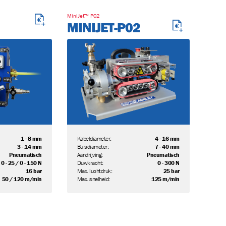
09.404.00
ZHXJZKVR-
806-03.00-
MiniJet™ P02
173BPE
00/0
MINIJET-P02
1 - 8 mm
Kabeldiameter:
4 - 16 mm
3 - 14 mm
Buisdiameter:
7 - 40 mm
-POMP-V
SLANG-
Pneumatisch
Aandrijving:
Pneumatisch
HYDR.ISO
0 - 25 / 0 - 150 N
Duwkracht:
0 - 300 N
16 bar
Max. luchtdruk:
25 bar
50 / 120 m/min
Max. snelheid:
125 m/min