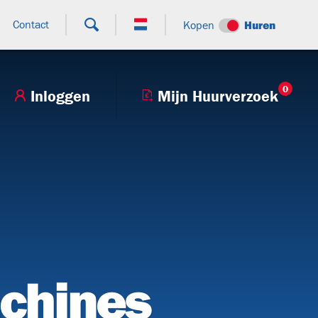
Contact
Kopen
Huren
0
Inloggen
Mijn Huurverzoek
+9
T27H
BTT130.80V
V250BHV
achines