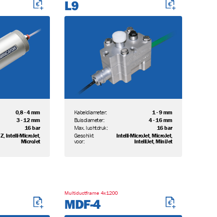
L9
0,8 - 4 mm
Kabeldiameter:
1 - 9 mm
3 - 12 mm
Buisdiameter:
4 - 16 mm
16 bar
Max. luchtdruk:
16 bar
, Intelli-MicroJet,
Geschikt
Intelli-MicroJet, MicroJet,
MicroJet
voor:
IntelliJet, MiniJet
Multiductframe 4x1200
MDF-4