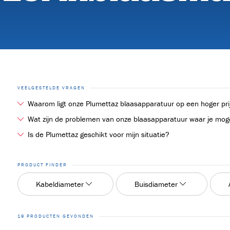
BRVT17
KABELTREKLIEREN
(9)
KW3000-2
KW5015
RKW5015
50
VEELGESTELDE VRAGEN
Waarom ligt onze Plumettaz blaasapparatuur op een hoger prij
KABELTRANSPORTEURS
(2)
Plumettaz is marktleider in alles wat met blaasmachines te maken heeft
Wat zijn de problemen van onze blaasapparatuur waar je mog
Wat we met name tegenkomen bij de probleemmeldingen die wij krijgen is
Is de Plumettaz geschikt voor mijn situatie?
De range aan machines is groot. Voor elke situatie is dan ook altijd e
BKS800H
DF6-H
PRODUCT FINDER
GLASVEZEL INBLAASMACHINES
(19)
Kabeldiameter
Buisdiameter
ULTIMAZ
MICROJET-
MICROJET-
OP
19 PRODUCTEN GEVONDEN
EM25
PR196