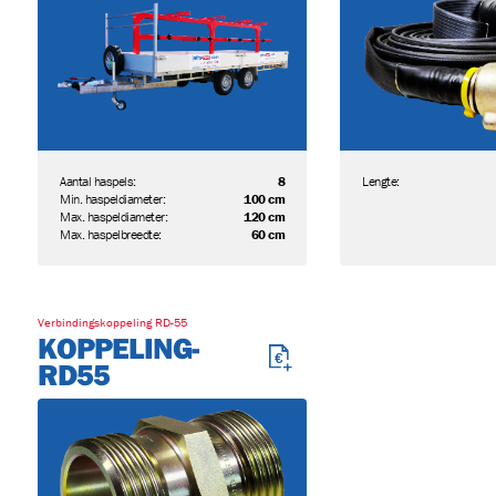
Aantal haspels:
8
Lengte:
Min. haspeldiameter:
100 cm
Max. haspeldiameter:
120 cm
Max. haspelbreedte:
60 cm
Verbindingskoppeling RD-55
KOPPELING-
RD55