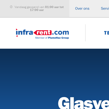
Vandaag geopend van
01:00 uur tot
Over ons
Serv
17:00 uur
T
ALLE CATEGORIEËN
Haspelwagens
Buizenwagen
Kabeltreklieren
Kabeltranspo
Glasvezel
Haspelbokke
inblaasmachines
Glasve
Grondraketten
Compressore