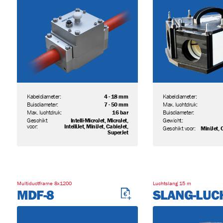
Kabeldiameter:
4 - 18 mm
Kabeldiameter:
Buisdiameter:
7 - 50 mm
Max. luchtdruk:
Max. luchtdruk:
16 bar
Buisdiameter:
Geschikt
Intelli-MicroJet, MicroJet,
Gewicht:
voor:
IntelliJet, MiniJet, CableJet,
Geschikt voor:
MiniJet, 
SuperJet
Multiductframe 8x1200
Luchtslang 15 m
MDF-8
SLANG-LUC