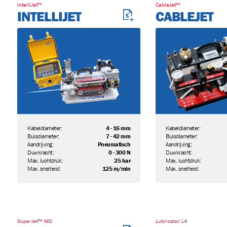
IntelliJet™
CableJet™
INTELLIJET
CABLEJET
Kabeldiameter:
4 - 16 mm
Kabeldiameter:
Buisdiameter:
7 - 42 mm
Buisdiameter:
Aandrijving:
Pneumatisch
Aandrijving:
Duwkracht:
0 - 300 N
Duwkracht:
Max. luchtdruk:
25 bar
Max. luchtdruk:
Max. snelheid:
125 m/min
Max. snelheid:
SuperJet™ MD
Lubricator L4