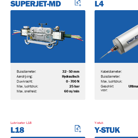
SUPERJET-MD
L4
Buisdiameter:
32 - 50 mm
Kabeldiameter:
Aandrijving:
Hydraulisch
Buisdiameter:
Duwkracht:
0 - 700 N
Max. luchtdruk:
Max. luchtdruk:
25 bar
Geschikt
UltimaZ
voor:
Max. snelheid:
60 m/min
Lubricator L18
Y-stuk
L18
Y-STUK