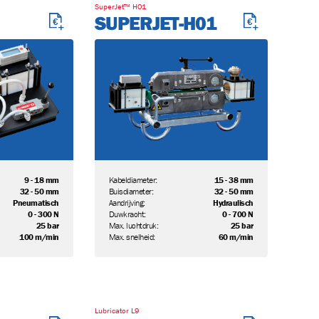
SuperJet™ H01
SUPERJET-H01
9 - 18 mm
Kabeldiameter:
15 - 38 mm
32 - 50 mm
Buisdiameter:
32 - 50 mm
Pneumatisch
Aandrijving:
Hydraulisch
0 - 300 N
Duwkracht:
0 - 700 N
25 bar
Max. luchtdruk:
25 bar
100 m/min
Max. snelheid:
60 m/min
Lubricator L9