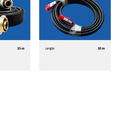
15 m
Lengte:
10 m