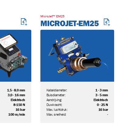
MicroJet™ EM25
MICROJET-EM25
1,5 - 8,0 mm
Kabeldiameter:
1 - 3 mm
+5
3,0 - 16 mm
Buisdiameter:
3 - 5 mm
Elektrisch
Aandrijving:
Elektrisch
8-150 N
Duwkracht:
0 - 25 N
M17A
FIBREFLOW-E
K-ICOMP3
16 bar
Max. luchtdruk:
16 bar
100 m/min
Max. snelheid:
-