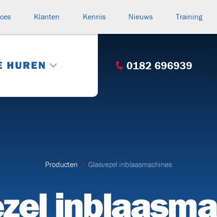
ices
Klanten
Kennis
Nieuws
Training
E HUREN
0182 696939
Categorie: Compleet overzicht
s
HASPELWAGENS
(15)
rteurs
Producten
Glasvezel inblaasmachines
V130
V250
V220
BK
n
zel inblaasm
BUIZENWAGENS
(1)
n