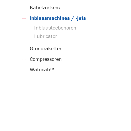
Buisrollen
Kabelzoekers
Inblaasmachines / -jets
Inblaastoebehoren
Lubricator
Grondraketten
Compressoren
Mobiele compressoren
Watucab™
Compacte schroef­compressoren
Elektrische compressoren