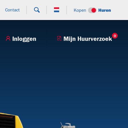
Contact
Kopen
Huren
0
Inloggen
Mijn Huurverzoek
+9
T27H
BTT130.80V
V250BHV