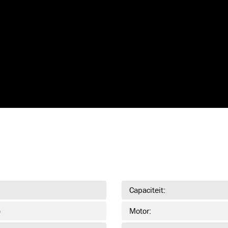
KR1101K
KR1102K
HAVKR15G
B0
WATUCAB
(3)
WATUCAB
WATUCAB-
WATUCAB-
DUPLEX
TRIPLEX
KABELKNIPSCHAREN
(5)
TC085
TC120
TC-POMP-E
TC
KABELZOEKERS
(1)
Capaciteit:
)
Motor:
CAT4