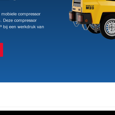
BRVT17
e mobiele compressor
n. Deze compressor
KABELTREKLIEREN
(9)
³ bij een werkdruk van
KW3000-2
KW5015
RKW5015
50
KABELTRANSPORTEURS
(2)
BKS800H
DF6-H
GLASVEZEL INBLAASMACHINES
(19)
ULTIMAZ
MICROJET-
MICROJET-
OP
EM25
PR196