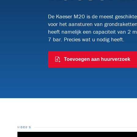
Kabelrollen en meer
Watucab
De Kaeser M20 is de meest geschikt
Kabelknipscharen
Kabelzoekers
voor het aansturen van grondrakette
heeft namelijk een capaciteit van 2 m
7 bar. Precies wat u nodig heeft.
Toevoegen aan huurverzoek
VIDEO'S