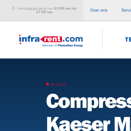
Vandaag geopend van
07:00 uur tot
Over ons
Serv
17:00 uur
T
ALLE CATEGORIEËN
Haspelwagens
Buizenwagen
K-M20
Compres
Kabeltreklieren
Kabeltranspo
Glasvezel
Haspelbokke
inblaasmachines
Kaeser 
Grondraketten
Compressore