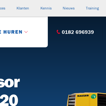
ices
Klanten
Kennis
Nieuws
Training
E HUREN
0182 696939
Categorie: Compleet overzicht
s
HASPELWAGENS
(15)
sor
rteurs
V130
V250
V220
BK
n
M20
BUIZENWAGENS
(1)
n