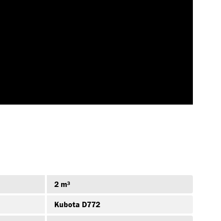
09.404.00
ZHXJZKVR-
806-03.00-
173BPE
00/0
-POMP-V
SLANG-
HYDR.ISO
2 m³
Kubota D772