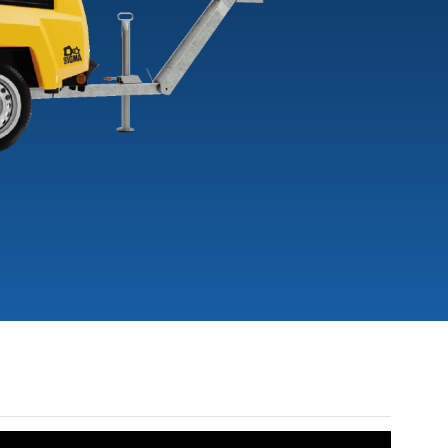
+3
-30
PSW7-8
TL3022-DRE-
VERHUUR
+13
TIJET
MICROJET-
MINIJET-P02
PRM196