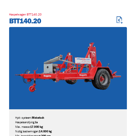
Haspelwagen BTT140.20
BTT140.20
Hydr. systeem:
Motorisch
Haspelaandrijving:
Ja
Max. massa:
17.000 kg
Nuttig laadvermogen:
14.000 kg
Min. haspeldiameter:
⌀ 200 cm