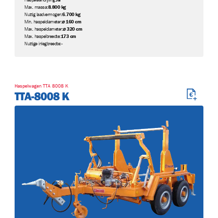
Max. massa:
8.800 kg
Nuttig laadvermogen:
6.700 kg
Min. haspeldiameter:
⌀ 160 cm
Max. haspeldiameter:
⌀ 320 cm
Max. haspelbreedte:
173 cm
Nuttige inlegbreedte:
-
Haspelwagen TTA 8008 K
TTA-8008 K