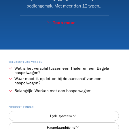
bediengemak. Met meer dan 12 typen
...
Toon meer
BHV
VEELGESTELDE VRAGEN
Wat is het verschil tussen een Thaler en een Bagela
haspelwagen?
Waar moet ik op letten bij de aanschaf van een
De producten van Thaler en Bagela zijn van dezelfde hoge Duitse kwaliteit. Thaler 
haspelwagen?
Één haspelwagen voor de verschillende haspels die je hebt: we proberen altijd om 
Belangrijk: Werken met een haspelwagen:
Maximaal laadgewicht, gebruik en bewijslast: De koper respectievelijk huurder is 
PRODUCT FINDER
Hydr. systeem
9)
Haspelaandrijving