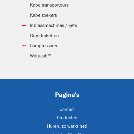
Hoekrollen
Kabel­transporteurs
Buisrollen
Kabelzoekers
Inblaasmachines / -jets
Inblaastoebehoren
Grondraketten
Lubricator
Compressoren
Mobiele compressoren
Watucab™
Compacte schroef­compressoren
Elektrische compressoren
Pagina's
Contact
Producten
Huren, zo werkt het!