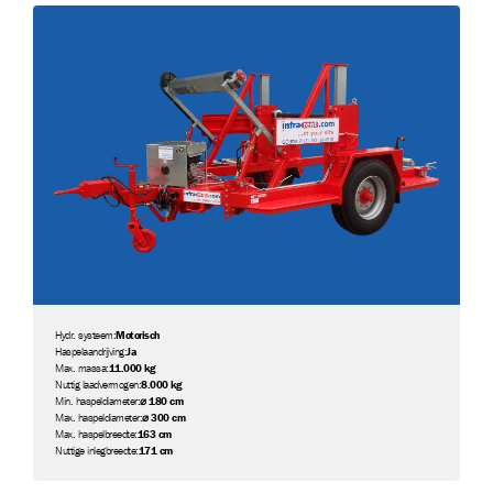
Hydr. systeem:
Motorisch
Haspelaandrijving:
Ja
Max. massa:
11.000 kg
Nuttig laadvermogen:
8.000 kg
Min. haspeldiameter:
⌀ 180 cm
Max. haspeldiameter:
⌀ 300 cm
Max. haspelbreedte:
163 cm
Nuttige inlegbreedte:
171 cm