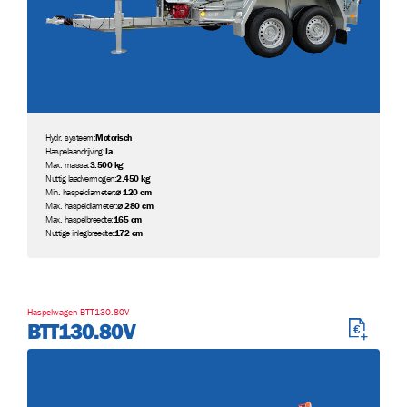
Hydr. systeem:
Motorisch
Haspelaandrijving:
Ja
Max. massa:
3.500 kg
Nuttig laadvermogen:
2.450 kg
Min. haspeldiameter:
⌀ 120 cm
Max. haspeldiameter:
⌀ 280 cm
Max. haspelbreedte:
165 cm
Nuttige inlegbreedte:
172 cm
Haspelwagen BTT130.80V
BTT130.80V