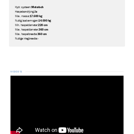
Hydr. systeem:
Motorisch
Haspelaandrijving:
Ja
Max. massa:
17.600 kg
Nuttig laadvermogen:
14.000 kg
Min. haspeldiameter:
220 cm
Max. haspeldiameter:
360 cm
Max. haspelbreedte:
360 cm
Nuttige inlegbreedte:
-
VIDEO'S