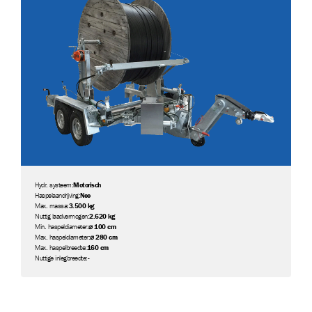
Hydr. systeem:
Motorisch
Haspelaandrijving:
Nee
Max. massa:
3.500 kg
Nuttig laadvermogen:
2.620 kg
Min. haspeldiameter:
⌀ 100 cm
Max. haspeldiameter:
⌀ 280 cm
Max. haspelbreedte:
160 cm
Nuttige inlegbreedte:
-