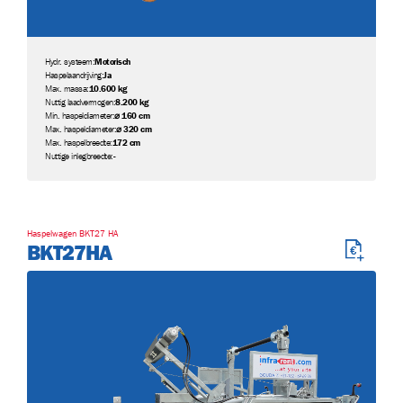
Hydr. systeem:
Motorisch
Haspelaandrijving:
Ja
Max. massa:
10.600 kg
Nuttig laadvermogen:
8.200 kg
Min. haspeldiameter:
⌀ 160 cm
Max. haspeldiameter:
⌀ 320 cm
Max. haspelbreedte:
172 cm
Nuttige inlegbreedte:
-
Haspelwagen BKT27 HA
BKT27HA