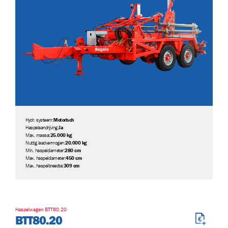
Hydr. systeem:
Motorisch
Haspelaandrijving:
Ja
Max. massa:
25.000 kg
Nuttig laadvermogen:
20.000 kg
Min. haspeldiameter:
280 cm
Max. haspeldiameter:
450 cm
Max. haspelbreedte:
309 cm
Haspelwagen BTT80.20
BTT80.20