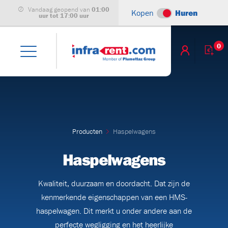
Vandaag geopend van
01:00
Kopen
Huren
uur tot 17:00 uur
0
leet
)
Producten
Haspelwagens
achines
Haspelwagens
Kwaliteit, duurzaam en doordacht. Dat zijn de
kenmerkende eigenschappen van een HMS-
haspelwagen. Dit merkt u onder andere aan de
7H
perfecte wegligging en het heerlijke