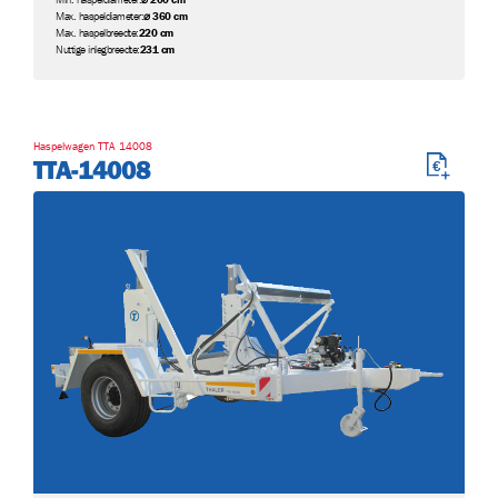
Max. haspeldiameter:
⌀ 360 cm
Max. haspelbreedte:
220 cm
Nuttige inlegbreedte:
231 cm
Haspelwagen TTA 14008
TTA-14008