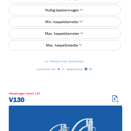
Nuttig laadvermogen
Min. haspeldiameter
15
Max. haspeldiameter
Max. haspelbreedte
15 PRODUCTEN GEVONDEN
SORTEER OP:
WEERGAVE:
2-DRE-
UUR
Haspelwagen Variant 130
V130
urs
(2)