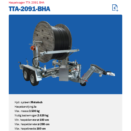
Haspelwagen TTA 2091 BHA
TTA-2091-BHA
Hydr. systeem:
Motorisch
Haspelaandrijving:
Ja
Max. massa:
3.500 kg
Nuttig laadvermogen:
2.620 kg
Min. haspeldiameter:
⌀ 100 cm
Max. haspeldiameter:
⌀ 280 cm
Max. haspelbreedte:
160 cm