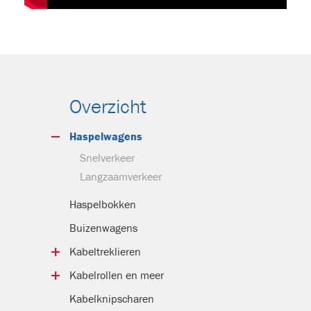
Overzicht
Haspelwagens
Snel­verkeer
Langzaam­verkeer
Haspelbokken
Buizenwagens
Kabeltrek­lieren
Mobiele kabeltreklieren
Kabelrollen en meer
Hulplieren
Kabelrollen
Kabelknip­scharen
Elektrische lieren