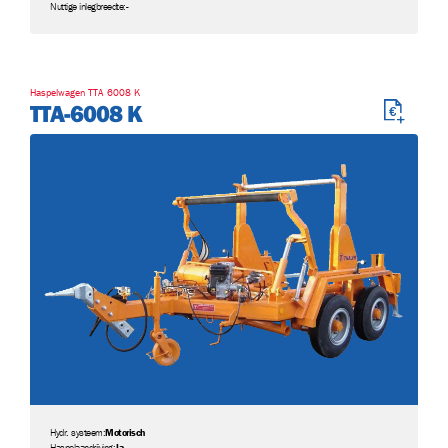
Nuttige inlegbreedte:
-
Haspelwagen TTA 6008 K
TTA-6008 K
Hydr. systeem:
Motorisch
Haspelaandrijving:
Ja