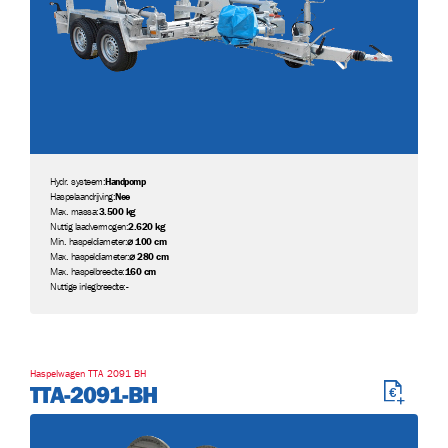
Hydr. systeem:
Handpomp
Haspelaandrijving:
Nee
Max. massa:
3.500 kg
Nuttig laadvermogen:
2.620 kg
Min. haspeldiameter:
⌀ 100 cm
Max. haspeldiameter:
⌀ 280 cm
Max. haspelbreedte:
160 cm
Nuttige inlegbreedte:
-
Haspelwagen TTA 2091 BH
TTA-2091-BH