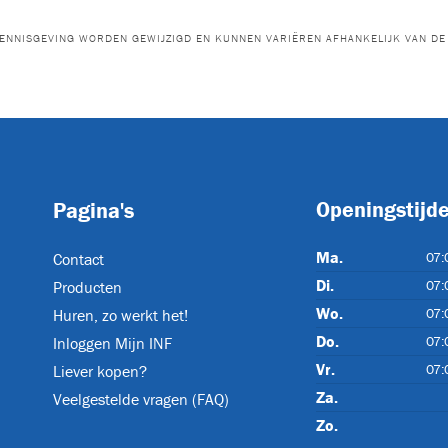
KR1101K
KR1102K
HAVKR15G
B0
ENNISGEVING WORDEN GEWIJZIGD EN KUNNEN VARIËREN AFHANKELIJK VAN DE 
WATUCAB
(3)
WATUCAB
WATUCAB-
WATUCAB-
DUPLEX
TRIPLEX
Openingstijd
Pagina's
KABELKNIPSCHAREN
(5)
Ma.
07:
Contact
Di.
07:
Producten
TC085
TC120
TC-POMP-E
TC
Wo.
07:
Huren, zo werkt het!
Do.
07:
Inloggen Mijn INF
KABELZOEKERS
(1)
Vr.
07:
Liever kopen?
Za.
Veelgestelde vragen (FAQ)
Zo.
CAT4