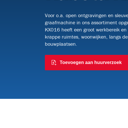
Kabelrollen en meer
Watucab
Voor o.a. open ontgravingen en sleuve
Kabelknipscharen
Kabelzoekers
graafmachine in ons assortiment op
KX016 heeft een groot werkbereik en is
krappe ruimtes, woonwijken, langs de
bouwplaatsen.
Toevoegen aan huurverzoek