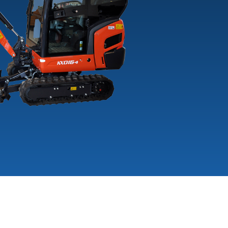
+3
-30
PSW7-8
TL3022-DRE-
VERHUUR
+13
TIJET
MICROJET-
MINIJET-P02
PRM196