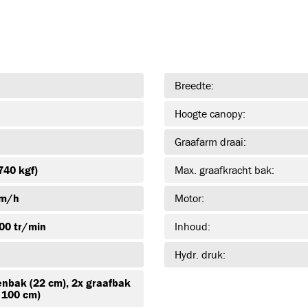
HASPELBOKKEN
(3)
HB1TON
HB3TON
HB6TON
Breedte:
GRONDRAKETTEN
(3)
Hoogte canopy:
Graafarm draai:
ESSIG IP45
ESSIG IP55
ESSIG IP70
740 kgf)
Max. graafkracht bak:
COMPRESSOREN
(11)
km/h
Motor:
300 tr/min
Inhoud:
XAHS37
XAHS107
XAHS186
K-
Hydr. druk:
KABELROLLEN EN MEER
(6)
nbak (22 cm), 2x graafbak
 100 cm)