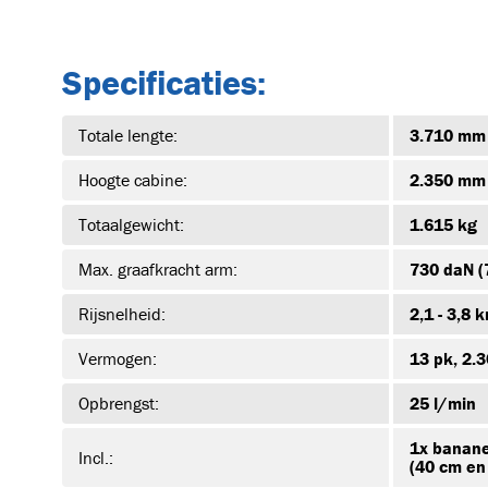
Specificaties:
Totale lengte:
3.710 mm
Hoogte cabine:
2.350 mm
Totaalgewicht:
1.615 kg
Max. graafkracht arm:
730 daN (
Rijsnelheid:
2,1 - 3,8 
Vermogen:
13 pk, 2.
Opbrengst:
25 l/min
1x banane
Incl.:
(40 cm en