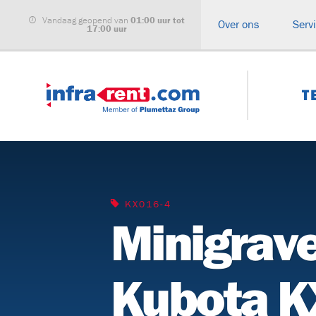
Vandaag geopend van
01:00 uur tot
Over ons
Serv
17:00 uur
T
ALLE CATEGORIEËN
Haspelwagens
Buizenwagen
KX016-4
Minigrav
Kabeltreklieren
Kabeltranspo
Glasvezel
Haspelbokke
inblaasmachines
Kubota 
Grondraketten
Compressore