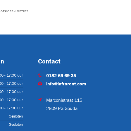
09.404.00
ZHXJZKVR-
806-03.00-
173BPE
00/0
GEKOZEN OPTIES.
en
Contact
00 - 17:00 uur
0182 69 69 35
00 - 17:00 uur
info@infrarent.com
-POMP-V
SLANG-
HYDR.ISO
00 - 17:00 uur
00 - 17:00 uur
Marconistraat 115
00 - 17:00 uur
2809 PG Gouda
Gesloten
Gesloten