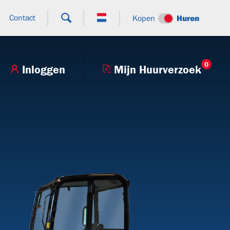
Contact
Kopen
Huren
0
Inloggen
Mijn Huurverzoek
+9
T27H
BTT130.80V
V250BHV