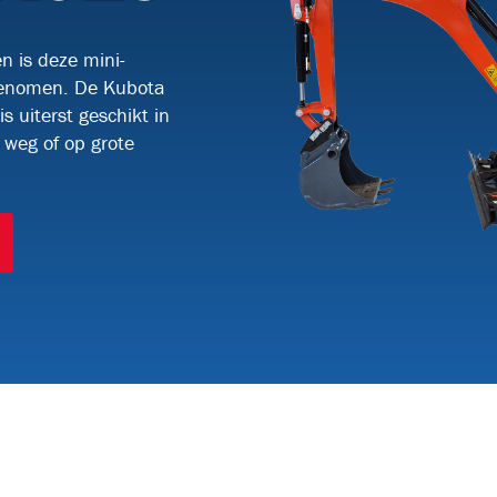
BRVT17
n is deze mini-
genomen. De Kubota
KABELTREKLIEREN
(9)
 uiterst geschikt in
 weg of op grote
KW3000-2
KW5015
RKW5015
50
KABELTRANSPORTEURS
(2)
BKS800H
DF6-H
GLASVEZEL INBLAASMACHINES
(19)
ULTIMAZ
MICROJET-
MICROJET-
OP
EM25
PR196