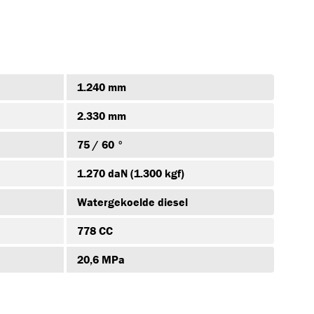
1.240 mm
2.330 mm
75 / 60 °
1.270 daN (1.300 kgf)
Watergekoelde diesel
+5
778 CC
M17A
FIBREFLOW-E
K-ICOMP3
20,6 MPa