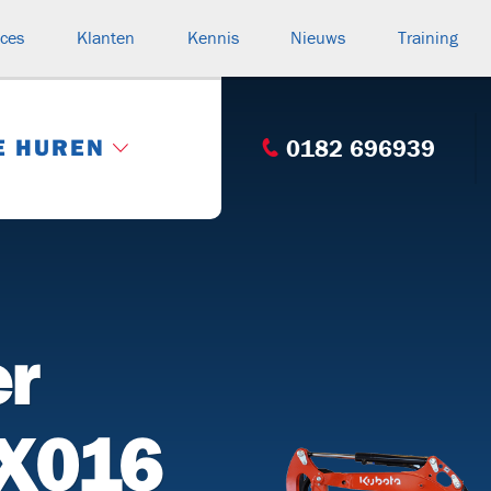
ices
Klanten
Kennis
Nieuws
Training
E HUREN
0182 696939
Categorie: Compleet overzicht
s
HASPELWAGENS
(15)
er
rteurs
V130
V250
V220
BK
n
KX016
BUIZENWAGENS
(1)
n