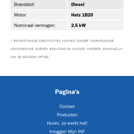
Brandstof:
Diesel
Motor:
Hatz 1B20
ET-P02
Nominaal vermogen:
2,5 kW
* BOVENSTAANDE SPECIFICATIES KUNNEN ZONDER VOORAFGAANDE
KENNISGEVING WORDEN GEWIJZIGD EN KUNNEN VARIËREN AFHANKELIJK
VAN DE GEKOZEN OPTIES.
Pagina's
ON
Contact
Producten
Huren, zo werkt het!
Inloggen Mijn INF