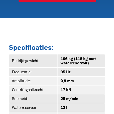
15
Specificaties:
106 kg (118 kg met
Bedrijfsgewicht:
waterreservoir)
2-DRE-
Frequentie:
95 Hz
UUR
Amplitude:
0,9 mm
Centrifugaalkracht:
17 kN
Snelheid:
25 m/min
Waterreservoir:
13 l
urs
(2)