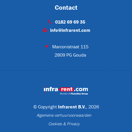
Contact
0182 69 69 35
A
info@infrarent.com
Marconistraat 115
2809 PG Gouda
MP3
meer
(6)
© Copyright
Infrarent B.V.
, 2026
Algemene verhuurvoorwaarden
Cookies & Privacy