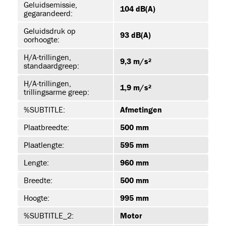
Geluidsemissie,
104 dB(A)
gegarandeerd:
Geluidsdruk op
93 dB(A)
oorhoogte:
H/A-trillingen,
9,3 m/s²
standaardgreep:
H/A-trillingen,
1,9 m/s²
trillingsarme greep:
s
(19)
%SUBTITLE:
Afmetingen
Plaatbreedte:
500 mm
Plaatlengte:
595 mm
JET-EM25
Lengte:
960 mm
Breedte:
500 mm
Hoogte:
995 mm
T
%SUBTITLE_2:
Motor