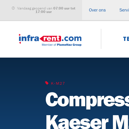
Vandaag geopend van
07:00 uur tot
Over ons
Serv
17:00 uur
T
ALLE CATEGORIEËN
Haspelwagens
Buizenwagen
K-M27
Compres
Kabeltreklieren
Kabeltranspo
Glasvezel
Haspelbokke
inblaasmachines
Kaeser 
Grondraketten
Compressore