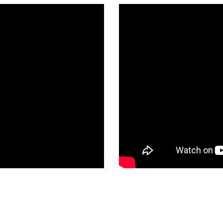
HASPELBOKKEN
(3)
HB1TON
HB3TON
HB6TON
GRONDRAKETTEN
(3)
ESSIG IP45
ESSIG IP55
ESSIG IP70
COMPRESSOREN
(11)
XAHS37
XAHS107
XAHS186
K-
KABELROLLEN EN MEER
(6)