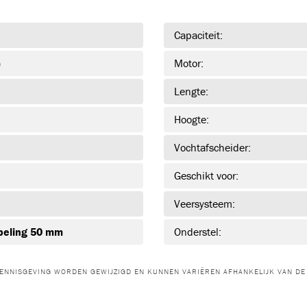
KR1101K
KR1102K
HAVKR15G
B0
Capaciteit:
WATUCAB
(3)
)
Motor:
Lengte:
WATUCAB
WATUCAB-
WATUCAB-
DUPLEX
TRIPLEX
Hoogte:
KABELKNIPSCHAREN
Vochtafscheider:
(5)
Geschikt voor:
TC085
TC120
TC-POMP-E
TC
Veersysteem:
peling 50 mm
Onderstel:
KABELZOEKERS
(1)
ENNISGEVING WORDEN GEWIJZIGD EN KUNNEN VARIËREN AFHANKELIJK VAN DE 
CAT4