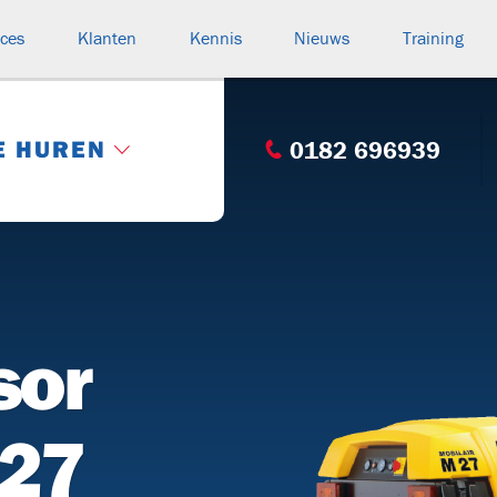
ices
Klanten
Kennis
Nieuws
Training
E HUREN
0182 696939
Categorie: Compleet overzicht
s
HASPELWAGENS
(15)
sor
rteurs
V130
V250
V220
BK
n
M27
BUIZENWAGENS
(1)
n