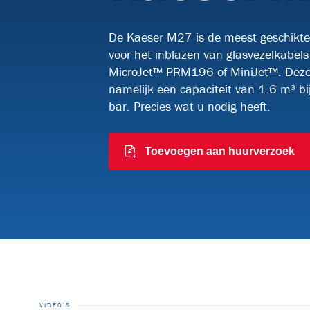
Kabelrollen en meer
Watucab
De Kaeser M27 is de meest geschikt
Kabelknipscharen
Kabelzoekers
voor het inblazen van glasvezelkabel
MicroJet™ PRM196 of MiniJet™. Deze
namelijk een capaciteit van 1.6 m³ b
bar. Precies wat u nodig heeft.
Toevoegen aan huurverzoek
VIDEO'S