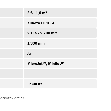
09.404.00
ZHXJZKVR-
806-03.00-
173BPE
00/0
2,6 - 1,6 m³
Kubota D1105T
2.115 - 2.700 mm
1.330 mm
Ja
MicroJet™, MiniJet™
-POMP-V
SLANG-
HYDR.ISO
Enkel-as
GEKOZEN OPTIES.