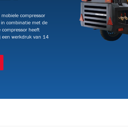
BRVT17
e mobiele compressor
s in combinatie met de
KABELTREKLIEREN
(9)
 compressor heeft
ij een werkdruk van 14
KW3000-2
KW5015
RKW5015
50
KABELTRANSPORTEURS
(2)
BKS800H
DF6-H
GLASVEZEL INBLAASMACHINES
(19)
ULTIMAZ
MICROJET-
MICROJET-
OP
EM25
PR196