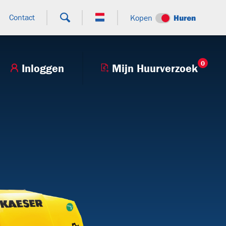
Contact
Kopen
Huren
0
Inloggen
Mijn Huurverzoek
+9
T27H
BTT130.80V
V250BHV