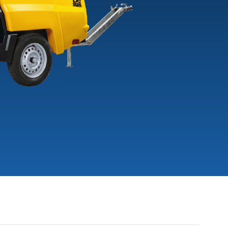
+3
-30
PSW7-8
TL3022-DRE-
VERHUUR
+13
TIJET
MICROJET-
MINIJET-P02
PRM196