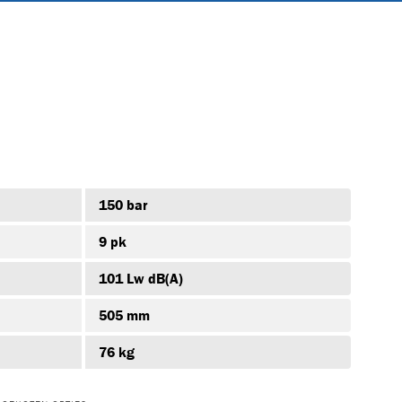
150 bar
9 pk
101 Lw dB(A)
+5
M17A
FIBREFLOW-E
K-ICOMP3
505 mm
76 kg