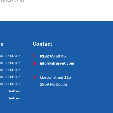
GEKOZEN OPTIES.
09.404.00
ZHXJZKVR-
806-03.00-
173BPE
00/0
en
Contact
00 - 17:00 uur
0182 69 69 35
00 - 17:00 uur
info@infrarent.com
00 - 17:00 uur
-POMP-V
SLANG-
00 - 17:00 uur
Marconistraat 115
HYDR.ISO
00 - 17:00 uur
2809 PG Gouda
Gesloten
Gesloten