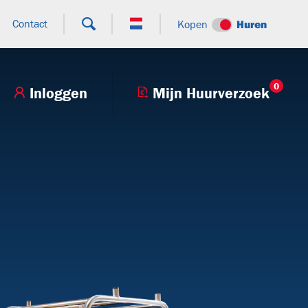
Contact
Kopen
Huren
0
Inloggen
Mijn Huurverzoek
+9
T27H
BTT130.80V
V250BHV