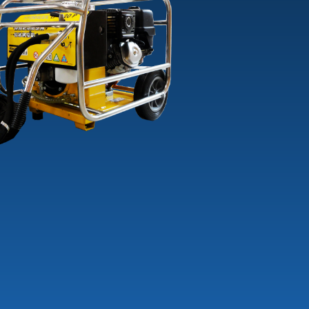
+3
-30
PSW7-8
TL3022-DRE-
VERHUUR
+13
TIJET
MICROJET-
MINIJET-P02
PRM196