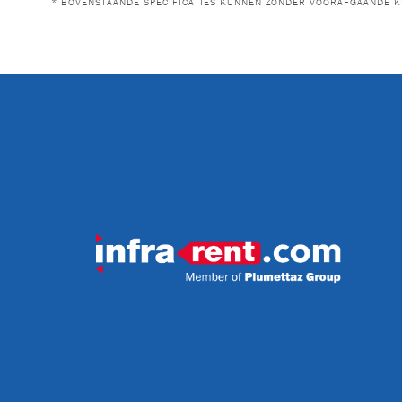
* BOVENSTAANDE SPECIFICATIES KUNNEN ZONDER VOORAFGAANDE K