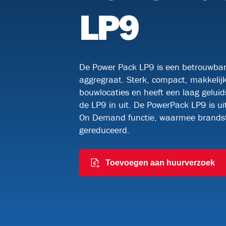
Kabelrollen en meer
Watucab
LP9
Kabelknipscharen
Kabelzoekers
De Power Pack LP9 is een betrouwbar
aggregraat. Sterk, compact, makkelij
bouwlocaties en heeft een laag geluid
de LP9 in uit. De PowerPack LP9 is u
On Demand functie, waarmee brandsto
gereduceerd.
Toevoegen aan huurverzoek