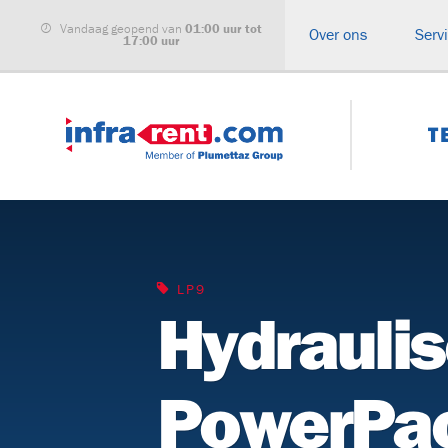
Vandaag geopend van
01:00 uur tot
Over ons
Serv
17:00 uur
T
ALLE CATEGORIEËN
Haspelwagens
Buizenwagen
LP9
Hydrauli
Kabeltreklieren
Kabeltranspo
Glasvezel
Haspelbokke
inblaasmachines
PowerPa
Grondraketten
Compressore