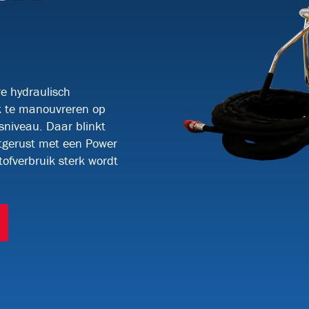
BRVT17
KABELTREKLIEREN
(9)
e hydraulisch
k te manouvreren op
KW3000-2
KW5015
RKW5015
50
sniveau. Daar blinkt
itgerust met een Power
KABELTRANSPORTEURS
(2)
fverbruik sterk wordt
BKS800H
DF6-H
GLASVEZEL INBLAASMACHINES
(19)
ULTIMAZ
MICROJET-
MICROJET-
OP
EM25
PR196