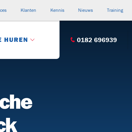
ices
Klanten
Kennis
Nieuws
Training
E HUREN
0182 696939
Categorie: Compleet overzicht
s
HASPELWAGENS
(15)
sche
rteurs
V130
V250
V220
BK
n
ck
BUIZENWAGENS
(1)
n