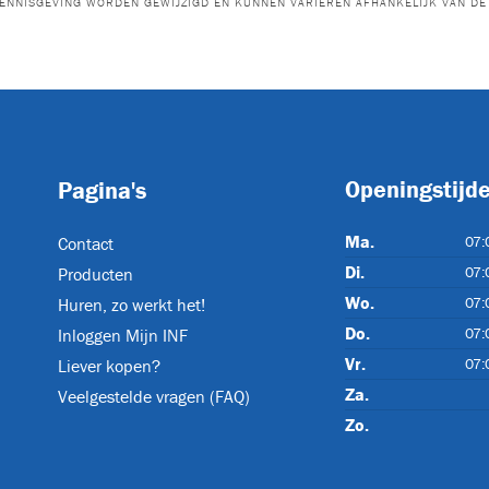
ENNISGEVING WORDEN GEWIJZIGD EN KUNNEN VARIËREN AFHANKELIJK VAN DE 
KR1101K
KR1102K
HAVKR15G
B0
WATUCAB
(3)
WATUCAB
WATUCAB-
WATUCAB-
Openingstijd
Pagina's
DUPLEX
TRIPLEX
KABELKNIPSCHAREN
(5)
Ma.
07:
Contact
Di.
07:
Producten
Wo.
07:
Huren, zo werkt het!
TC085
TC120
TC-POMP-E
TC
Do.
07:
Inloggen Mijn INF
Vr.
07:
Liever kopen?
KABELZOEKERS
(1)
Za.
Veelgestelde vragen (FAQ)
Zo.
CAT4