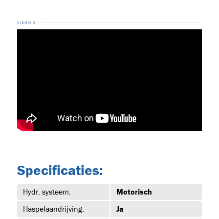
VIDEO'S
15
2-DRE-
UUR
Specificaties:
Hydr. systeem:
Motorisch
urs
Haspelaandrijving:
Ja
(2)