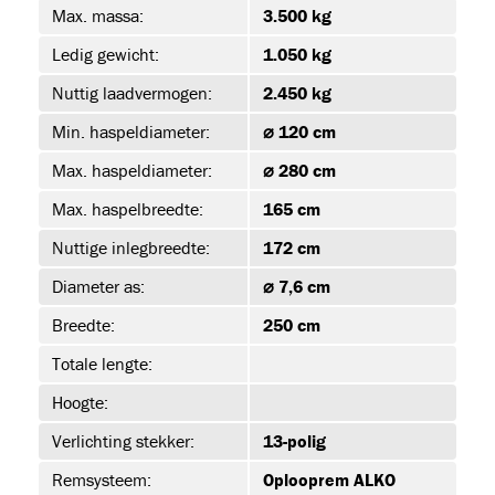
Max. massa:
3.500 kg
Ledig gewicht:
1.050 kg
Nuttig laadvermogen:
2.450 kg
Min. haspeldiameter:
⌀ 120 cm
Max. haspeldiameter:
⌀ 280 cm
s
Max. haspelbreedte:
165 cm
(19)
Nuttige inlegbreedte:
172 cm
Diameter as:
⌀ 7,6 cm
Breedte:
250 cm
JET-EM25
Totale lengte:
Hoogte:
Verlichting stekker:
13-polig
T
Remsysteem:
Oplooprem ALKO