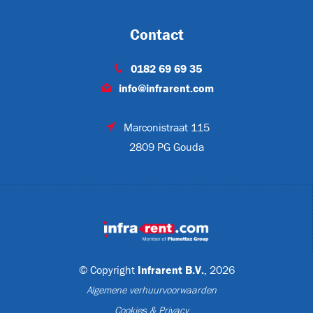
Contact
A
0182 69 69 35
info@infrarent.com
Marconistraat 115
MP3
2809 PG Gouda
meer
(6)
© Copyright
Infrarent B.V.
, 2026
Algemene verhuurvoorwaarden
Cookies & Privacy