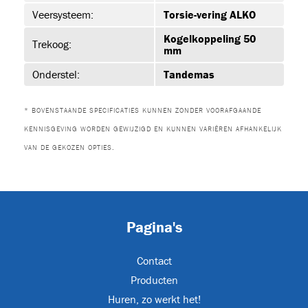
Veersysteem:
Torsie-vering ALKO
Kogelkoppeling 50
ET-P02
Trekoog:
mm
Onderstel:
Tandemas
* BOVENSTAANDE SPECIFICATIES KUNNEN ZONDER VOORAFGAANDE
KENNISGEVING WORDEN GEWIJZIGD EN KUNNEN VARIËREN AFHANKELIJK
VAN DE GEKOZEN OPTIES.
Pagina's
ON
Contact
Producten
Huren, zo werkt het!