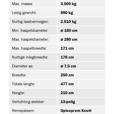
Max. massa:
3.500 kg
Ledig gewicht:
990 kg
Nuttig laadvermogen:
2.510 kg
Min. haspeldiameter:
⌀ 160 cm
Max. haspeldiameter:
⌀ 280 cm
s
Max. haspelbreedte:
171 cm
(19)
Nuttige inlegbreedte:
176 cm
Diameter as:
⌀ 7,5 cm
Breedte:
250 cm
JET-EM25
Totale lengte:
477 cm
Hoogte:
210 cm
Verlichting stekker:
13-polig
T
Remsysteem:
Oplooprem Knott