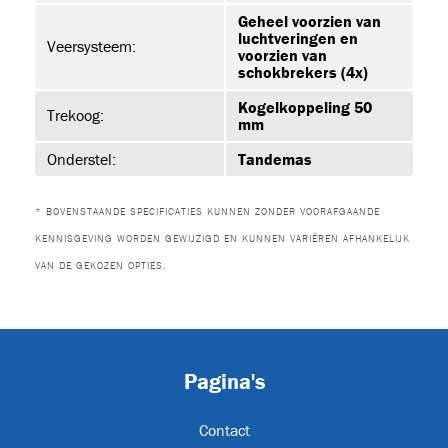
Geheel voorzien van
luchtveringen en
Veersysteem:
voorzien van
ET-P02
schokbrekers (4x)
Kogelkoppeling 50
Trekoog:
mm
Onderstel:
Tandemas
* BOVENSTAANDE SPECIFICATIES KUNNEN ZONDER VOORAFGAANDE
KENNISGEVING WORDEN GEWIJZIGD EN KUNNEN VARIËREN AFHANKELIJK
VAN DE GEKOZEN OPTIES.
ON
Pagina's
Contact