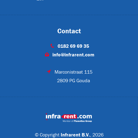
A
Contact
0182 69 69 35
info@infrarent.com
MP3
Marconistraat 115
2809 PG Gouda
meer
(6)
© Copyright
Infrarent B.V.
, 2026