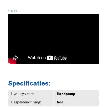
VIDEO'S
15
2-DRE-
UUR
Specificaties:
Hydr. systeem:
Handpomp
urs
Haspelaandrijving:
Nee
(2)