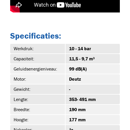
Specificaties:
Werkdruk:
10 - 14 bar
s
(19)
Capaciteit:
11,5 - 9,7 m³
Geluidsenergieniveau:
99 dB(A)
Motor:
Deutz
Gewicht:
-
JET-EM25
Lengte:
353- 491 mm
Breedte:
190 mm
T
Hoogte:
177 mm
Nakoeler:
Ja