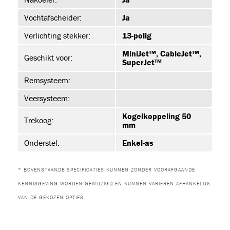
Vochtafscheider:
Ja
ET-P02
Verlichting stekker:
13-polig
MiniJet™, CableJet™,
Geschikt voor:
SuperJet™
Remsysteem:
Veersysteem:
Kogelkoppeling 50
Trekoog:
mm
Onderstel:
Enkel-as
ON
* BOVENSTAANDE SPECIFICATIES KUNNEN ZONDER VOORAFGAANDE
KENNISGEVING WORDEN GEWIJZIGD EN KUNNEN VARIËREN AFHANKELIJK
VAN DE GEKOZEN OPTIES.