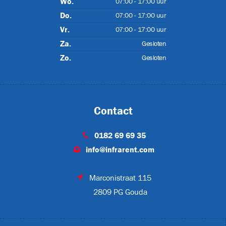
Wo.
07:00 - 17:00 uur
Do.
07:00 - 17:00 uur
Vr.
07:00 - 17:00 uur
Za.
Gesloten
A
Zo.
Gesloten
MP3
Contact
0182 69 69 35
info@infrarent.com
meer
(6)
Marconistraat 115
2809 PG Gouda