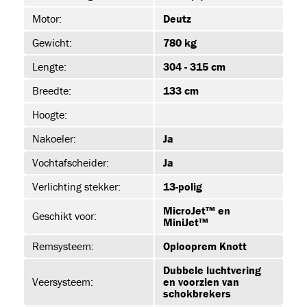
Motor:
Deutz
Gewicht:
780 kg
Lengte:
304 - 315 cm
Breedte:
133 cm
Hoogte:
s
(19)
Nakoeler:
Ja
Vochtafscheider:
Ja
Verlichting stekker:
13-polig
MicroJet™ en
JET-EM25
Geschikt voor:
MiniJet™
Remsysteem:
Oplooprem Knott
Dubbele luchtvering
T
Veersysteem:
en voorzien van
schokbrekers