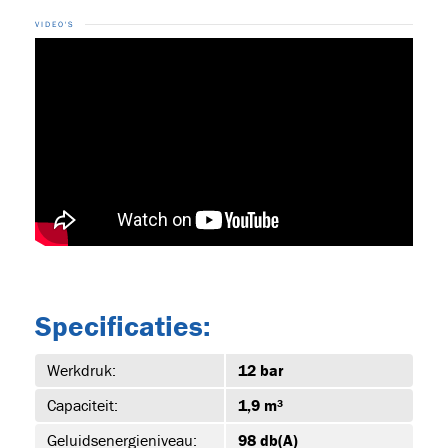
VIDEO'S
15
2-DRE-
UUR
Specificaties:
Werkdruk:
12 bar
Capaciteit:
1,9 m³
urs
(2)
Geluidsenergieniveau:
98 db(A)