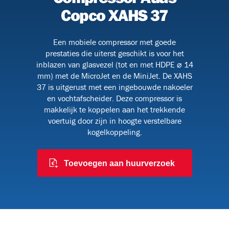
Copco XAHS 37
Een mobiele compressor met goede
BHV
prestaties die uiterst geschikt is voor het
inblazen van glasvezel (tot en met HDPE ⌀ 14
mm) met de MicroJet en de MiniJet. De XAHS
37 is uitgerust met een ingebouwde nakoeler
en vochtafscheider. Deze compressor is
makkelijk te koppelen aan het trekkende
voertuig door zijn in hoogte verstelbare
kogelkoppeling.
Toevoegen aan huurverzoek
9)