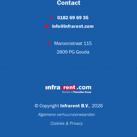
Contact
0182 69 69 35
info@infrarent.com
A
Marconistraat 115
2809 PG Gouda
MP3
meer
(6)
© Copyright
Infrarent B.V.
, 2026
Algemene verhuurvoorwaarden
Cookies & Privacy