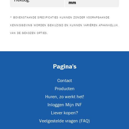
mm
* BOVENSTAANDE SPECIFICATIES KUNNEN ZONDER VOORAFGAANDE
KENNISGEVING WORDEN GEWIJZIGD EN KUNNEN VARIËREN AFHANKELIJK
VAN DE GEKOZEN OPTIES.
s
(19)
Pagina's
Contact
Producten
JET-EM25
Huren, zo werkt het!
Inloggen Mijn INF
Liever kopen?
T
Veelgestelde vragen (FAQ)