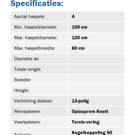
Specificaties:
Aantal haspels:
4
15
Min. haspeldiameter:
100 cm
Max. haspeldiameter:
120 cm
Max. haspelbreedte:
60 cm
Diameter as:
Totale lengte:
Breedte:
2-DRE-
UUR
Hoogte:
Verlichting stekker:
13-polig
Remsysteem:
Oplooprem Knott
Veersysteem:
Torsie-vering
urs
(2)
Kogelkoppeling 50
Trekoog: