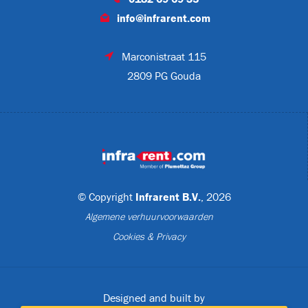
info@infrarent.com
Marconistraat 115
2809 PG Gouda
IP55
© Copyright
Infrarent B.V.
, 2026
Algemene verhuurvoorwaarden
)
Cookies & Privacy
Designed and built by
07