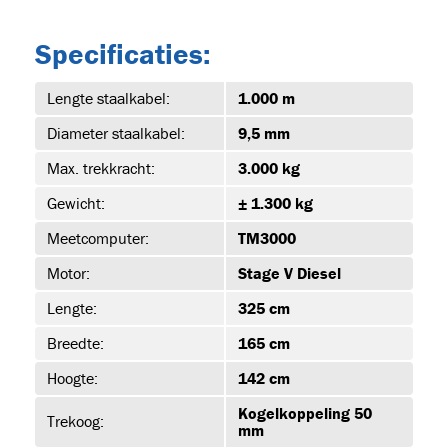
Specificaties:
Lengte staalkabel:
1.000 m
Diameter staalkabel:
9,5 mm
Max. trekkracht:
3.000 kg
s
(19)
Gewicht:
± 1.300 kg
Meetcomputer:
TM3000
Motor:
Stage V Diesel
JET-EM25
Lengte:
325 cm
Breedte:
165 cm
Hoogte:
142 cm
T
Kogelkoppeling 50
Trekoog:
mm