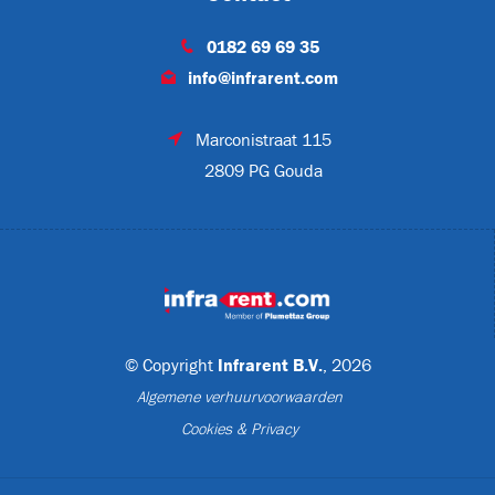
0182 69 69 35
info@infrarent.com
A
Marconistraat 115
2809 PG Gouda
MP3
meer
© Copyright
Infrarent B.V.
, 2026
(6)
Algemene verhuurvoorwaarden
Cookies & Privacy